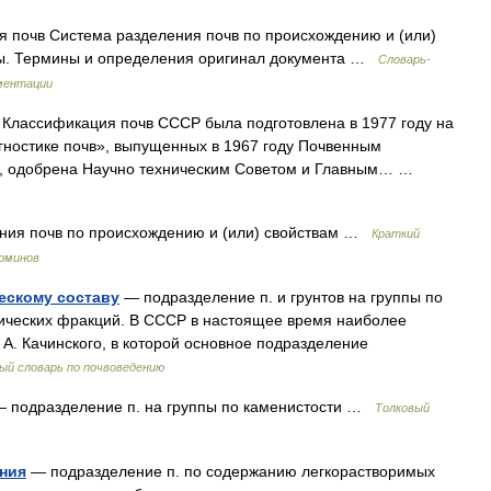
 почв Система разделения почв по происхождению и (или)
вы. Термины и определения оригинал документа …
Словарь-
ментации
Классификация почв СССР была подготовлена в 1977 году на
гностике почв», выпущенных в 1967 году Почвенным
Л), одобрена Научно техническим Советом и Главным… …
ния почв по происхождению и (или) свойствам …
Краткий
ерминов
ескому составу
— подразделение п. и грунтов на группы по
ических фракций. В СССР в настоящее время наиболее
А. Качинского, в которой основное подразделение
ый словарь по почвоведению
 подразделение п. на группы по каменистости …
Толковый
ения
— подразделение п. по содержанию легкорастворимых