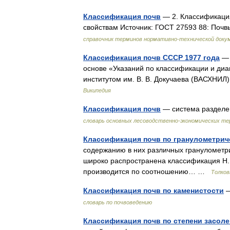
Классификация почв
— 2. Классификация
свойствам Источник: ГОСТ 27593 88: Поч
справочник терминов нормативно-технической доку
Классификация почв СССР 1977 года
— 
основе «Указаний по классификации и диа
институтом им. В. В. Докучаева (ВАСХНИ
Википедия
Классификация почв
— система разделе
словарь основных лесоводственно-экономических т
Классификация почв по гранулометрич
содержанию в них различных гранулометр
широко распространена классификация Н. 
производится по соотношению… …
Толков
Классификация почв по каменистости
—
словарь по почвоведению
Классификация почв по степени засол