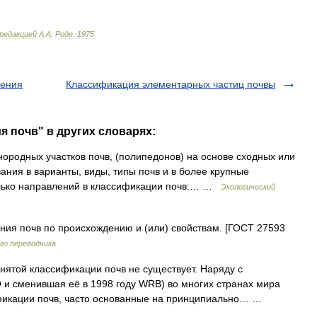
редакцией
А
.
А
.
Роде
.
1975
.
ления
Классификация элементарных частиц почвы
я почв" в других словарях:
родных участков почв, (полипедонов) на основе сходных или
ания в варианты, виды, типы почв и в более крупные
олько направлений в классификации почв:… …
Экологический
ия почв по происхождению и (или) свойствам. [ГОСТ 27593
го переводчика
той классификации почв не существует. Наряду с
и сменившая её в 1998 году WRB) во многих странах мира
фикации почв, часто основанные на принципиально… …