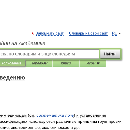
Запомнить сайт
Словарь на свой сайт
RU
едии на Академике
Найти!
Толкования
Переводы
Книги
Игры ⚽
оведению
ким
единицам
(
см
.
систематика
почв
)
и
установление
лассификациях
используются
различные
принципы
группировки
еские
,
эволюционные
,
экологические
и
др
.