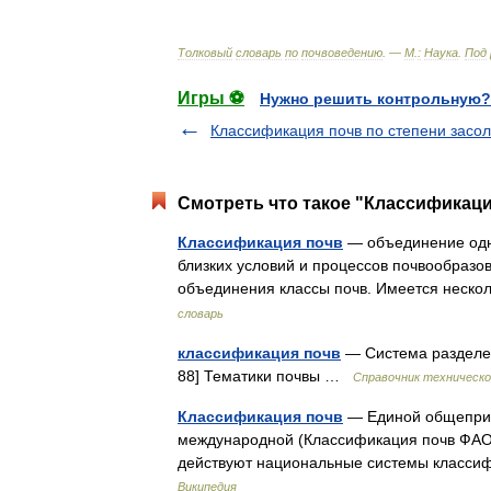
Толковый
словарь
по
почвоведению
. —
М
.
:
Наука
.
Под
Игры ⚽
Нужно решить контрольную?
Классификация почв по степени засо
Смотреть что такое "Классификаци
Классификация почв
— объединение одно
близких условий и процессов почвообразов
объединения классы почв. Имеется неск
словарь
классификация почв
— Система разделен
88] Тематики почвы …
Справочник техническо
Классификация почв
— Единой общеприня
международной (Классификация почв ФАО 
действуют национальные системы класси
Википедия