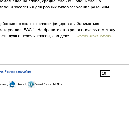
аемом слое на слабо, средне, сильно и очень сильно
степени засоления для разных типов засоления различны …
1. Действие по знач. гл. классифицировать. Заниматься
атериалов. БАС 1. Не браните его хронологическую методу
ность лучше нежели классы, а индекс …
Исторический словарь
ка
,
Реклама на сайте
18+
omla,
Drupal,
WordPress, MODx.