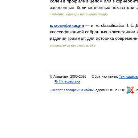
солей в профиле в целом или в корнеобит
засоленные. Количественные показатели 
Толковый словарь по почвоведению
классификация
— и, ж. classification f. 
классификацией собранных в экспедиции м
издания граммат: для историка современ
галлицизмов русского языка
© Академик, 2000-2026
Обратная связь:
Техподдерж
👣 Путешествия
Экспорт словарей на сайты
, сделанные на PHP,
Jo