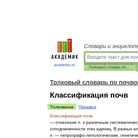
Словари и энциклоп
academic.ru
Толковый словарь по почвоведению
Толковый словарь по почв
Классификация почв
Толкование
Перевод
Классификация
почв
—
отнесение
п
.
к
различным
систематичес
соподчиненности
этих
единиц
.
В
разных
к
п
. —
петрографо
-
литологические
,
генетич