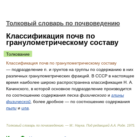
Толковый словарь по почвоведению
Классификация почв по
гранулометрическому составу
Толкование
Классификация почв по гранулометрическому составу
— подразделение п. и грунтов на группы по содержанию в них
различных гранулометрических фракций. В СССР в настоящее
время наиболее широко распространена классификация Н. А.
Качинского, в которой основное подразделение производится
по соотношению содержания
песка физического
и
глины
физической
,
более дробное — по соотношению содержания
пыли
и
ила
.
Толковый словарь по почвоведению. — М.: Наука
.
Под редакцией А.А. Роде
.
1975
.