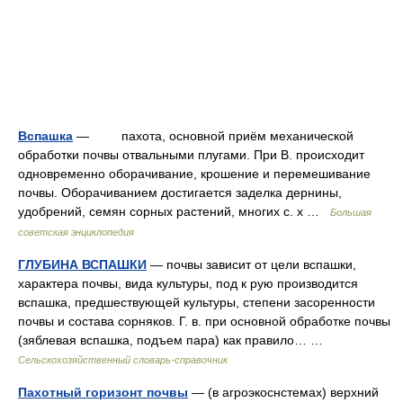
Вспашка
— пахота, основной приём механической
обработки почвы отвальными плугами. При В. происходит
одновременно оборачивание, крошение и перемешивание
почвы. Оборачиванием достигается заделка дернины,
удобрений, семян сорных растений, многих с. х …
Большая
советская энциклопедия
ГЛУБИНА ВСПАШКИ
— почвы зависит от цели вспашки,
характера почвы, вида культуры, под к рую производится
вспашка, предшествующей культуры, степени засоренности
почвы и состава сорняков. Г. в. при основной обработке почвы
(зяблевая вспашка, подъем пара) как правило… …
Сельскохозяйственный словарь-справочник
Пахотный горизонт почвы
— (в агроэкоснстемах) верхний