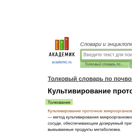
Словари и энциклоп
academic.ru
Толковый словарь по почвоведению
Толковый словарь по почв
Культивирование прото
Толкование
Культивирование
проточное
микроорганиз
—
метод
культивирования
микроорганизмо
сосуде
,
обеспечивающем
дозируемый
при
вымываемые
продукты
метаболизма
.