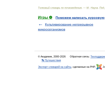
Толковый
словарь
по
почвоведению
. —
М
.
:
Наука
.
Под
Игры ⚽
Поможем написать курсовую
Культивирование непрерывное
микроорганизмов
© Академик, 2000-2026
Обратная связь:
Техподдерж
👣 Путешествия
Экспорт словарей на сайты
, сделанные на PHP,
Jo