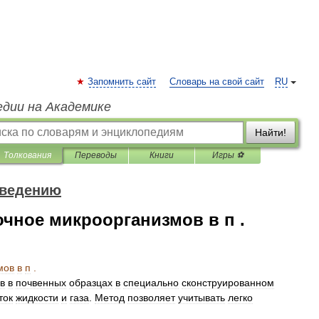
Запомнить сайт
Словарь на свой сайт
RU
едии на Академике
Найти!
Толкования
Переводы
Книги
Игры ⚽
оведению
чное микроорганизмов в п .
мов
в
п
.
в
в
почвенных
образцах
в
специально
сконструированном
ток
жидкости
и
газа
.
Метод
позволяет
учитывать
легко