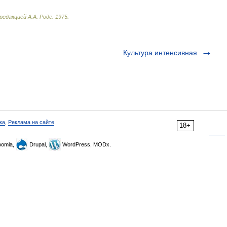
редакцией
А
.
А
.
Роде
.
1975
.
Культура интенсивная
ка
,
Реклама на сайте
18+
omla,
Drupal,
WordPress, MODx.