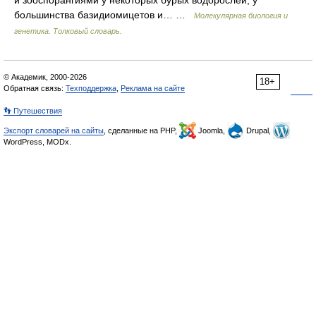
и зооспорангиями у некоторых бурых водорослей, у
большинства базидиомицетов и… …
Молекулярная биология и
генетика. Толковый словарь.
© Академик, 2000-2026
18+
Обратная связь:
Техподдержка
,
Реклама на сайте
👣 Путешествия
Экспорт словарей на сайты
, сделанные на PHP,
Joomla,
Drupal,
WordPress, MODx.