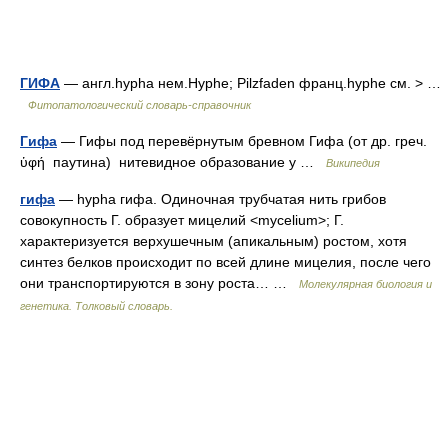
ГИФА
— англ.hypha нем.Hyphe; Pilzfaden франц.hyphe см. > …
Фитопатологический словарь-справочник
Гифа
— Гифы под перевёрнутым бревном Гифа (от др. греч.
ὑφή паутина) нитевидное образование у …
Википедия
гифа
— hypha гифа. Одиночная трубчатая нить грибов
совокупность Г. образует мицелий <mycelium>; Г.
характеризуется верхушечным (апикальным) ростом, хотя
синтез белков происходит по всей длине мицелия, после чего
они транспортируются в зону роста… …
Молекулярная биология и
генетика. Толковый словарь.