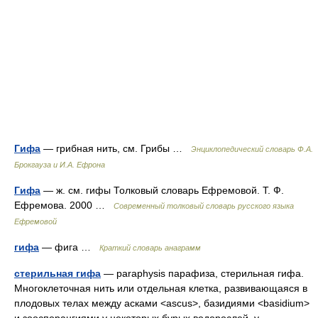
Гифа
— грибная нить, см. Грибы …
Энциклопедический словарь Ф.А.
Брокгауза и И.А. Ефрона
Гифа
— ж. см. гифы Толковый словарь Ефремовой. Т. Ф.
Ефремова. 2000 …
Современный толковый словарь русского языка
Ефремовой
гифа
— фига …
Краткий словарь анаграмм
стерильная гифа
— paraphysis парафиза, стерильная гифа.
Многоклеточная нить или отдельная клетка, развивающаяся в
плодовых телах между асками <ascus>, базидиями <basidium>